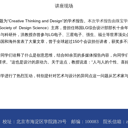
讲座现场
题为“
Creative Thinking and Design
”
的学术报告。
本次学术报告由珠宝学
Society of Design Science
）主席，曾担任韩国
LG
综合设计部部长十余
学与科研外，洪教授亦曾参与
LG
电子、三星电子、强生、福士等世界顶尖
韩国和海外发表了大量文章，曾于全球超过
150
个会议担任讲者，获奖多不
给同学们诠释了什么是创意思维，结合
80
余页的多媒体报告内容，向同学
要求。”这也是设计的原动力。关于这点，教授说道：“人与人的个性、喜
同学进行了热烈互动，特别是针对艺术与设计的异同点这一问题从艺术家
校址：北京市海淀区学院路29号 邮编：100083 院长信箱：zbxy@c