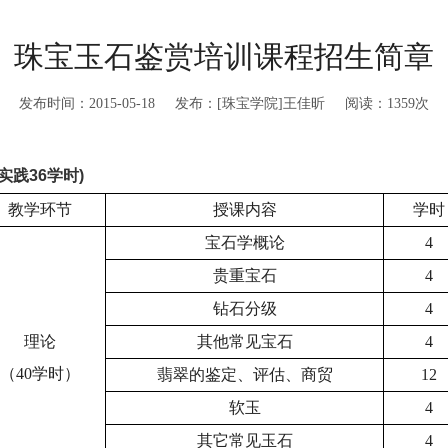
珠宝玉石鉴赏培训课程招生简章
发布时间：2015-05-18 发布：[珠宝学院]王佳昕 阅读：
1359
次
实践36学时)
教学环节
授课内容
学时
宝石学概论
4
贵重宝石
4
钻石分级
4
理论
其他常见宝石
4
（
40
学时）
翡翠的鉴定、评估、商贸
12
软玉
4
其它常见玉石
4