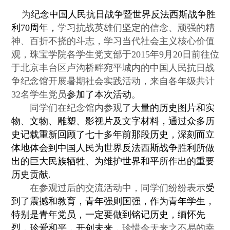
为
纪念中国人民抗日战争暨世界反法西斯战争胜
利70周年，
学习抗战英雄们坚定的信念、顽强的精
神、百折不挠的斗志，学习当代社会主义核心价值
观，
珠宝学院各学生党支部于2015年9月20日前往位
于北京丰台区卢沟桥畔宛平城内的中国人民抗日战
争纪念馆开展暑期社会实践活动，来自各年级共计
32名学生党员
参加了本次活动
。
同学们在纪念馆内参观了
大量的历史图片和实
物、文物、雕塑、影视片及文字材料，通过众多历
史记载重新回顾了七十多年前那段历史，深刻而立
体地体会到中国人民为世界反法西斯战争胜利所做
出的巨大民族牺牲、为维护世界和平所作出的重要
历史贡献.
在参观过后的交流活动中，同学们纷纷表示
受
到了震撼和教育，青年强则国强，作为青年学生，
特别是青年党员，一定
要做到铭记历史，缅怀先
烈，珍爱和平，开创未来，
珍惜今天来之不易的幸