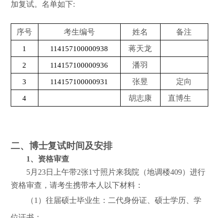
加复试。名单如下
:
序号
考生编号
姓名
备注
蒋天龙
1
114157100000938
潘羽
2
114157100000936
张昱
定向
3
114157100000931
胡志康
直博生
4
二、博士复试时间及安排
1
、资格审查
5
月
23
日上午带
2
张
1
寸照片来我院（地调楼
409
）进行
资格审查，请考生携带本人以下材料：
（
1
）往届硕士毕业生：二代身份证、硕士学历、学
位证书；