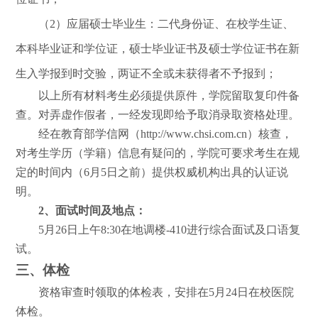
（
2
）应届硕士毕业生：二代身份证、在校学生证、
本科毕业证和学位证，硕士毕业证书及硕士学位证书在新
生入学报到时交验，两证不全或未获得者不予报到；
以上所有材料考生必须提供原件，学院留取复印件备
查。对弄虚作假者，一经发现即给予取消录取资格处理。
经在教育部学信网（
http://www.chsi.com.cn
）核查，
对考生学历（学籍）信息有疑问的，学院可要求考生在规
定的时间内（
6
月
5
日之前）提供权威机构出具的认证说
明。
2
、面试时间及地点：
5
月
26
日上午
8:30
在地调楼
-410
进行综合面试及口语复
试。
三、体检
资格审查时领取的体检表，安排在
5
月
24
日在校医院
体检。