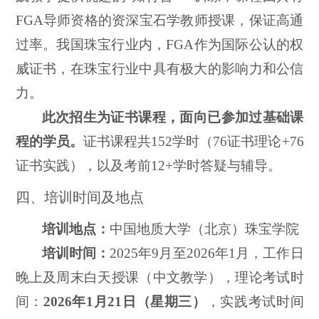
FGA导师资格的资深宝石学教师授课，保证高通
过率。我国珠宝行业内，FGA作为国际公认的权
威证书，在珠宝行业中具有极大的影响力和公信
力。
此次招生为证书课程，面向已参加过基础课
程的学员。
证书课程共
152学时（76证书理论+76
证书实践），以及考前12+学时答疑与辅导。
四、培训时间及地点
培训地点：
中国地质大学（北京）珠宝学院
培训时间：
202
5
年
9
月至
202
6
年
1
月，工
作日
晚上及周末白天授课（中文教学），
理论
考
试
时
间：
202
6
年
1
月
2
1
日
（
星期三
）
，
实践考试时间