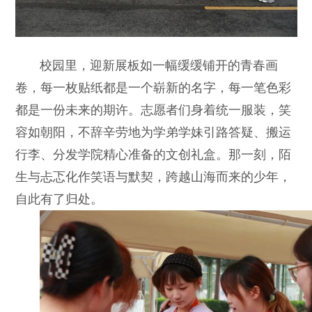
校园⾥，迎新展板如⼀幅缓缓铺开的⻘春画
卷，每⼀枚贴纸都是⼀个崭新的名字，每⼀笔⾊彩
都是⼀份未来的期许。志愿者们⾝着统⼀服装，笑
容如朝阳，不辞⾟劳地为学弟学妹引路答疑、搬运
⾏李、分发学院精⼼准备的⽂创礼盒。那⼀刻，陌
⽣与忐忑化作笑语与默契，跨越⼭海⽽来的少年，
⾃此有了归处。