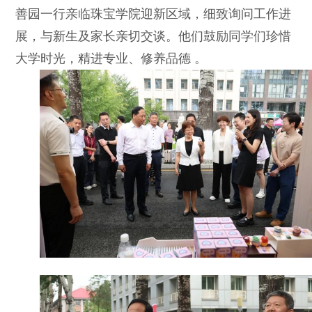
善园一行亲临珠宝学院迎新区域，细致询问⼯作进
展，与新⽣及家⻓亲切交谈。他们⿎励同学们珍惜
⼤学时光，精进专业、修养品德 。