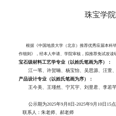
珠宝学院
根据《中国地质大学（北京）推荐优秀应届本科
作细则》，经本人申请、学院审核，拟推荐免试攻读
宝石级材料工艺学专业（以姓氏笔画为序）：
江一苇、许贺喃、杨宝怡、吴思源、汪萱
产品设计专业（以姓氏笔画为序）：
王今美、王瑾然、宁芃宇、刘昱君、李若
公示期为
2025年9月
8
日
-2025年9月
10
日
1
5
联系人：
朱老师、郝
老师