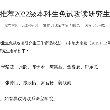
推荐2022级本科生免试攻读研究
发布时间：2025-09-08 发布：[珠宝学院]郝博昆 阅读：
1374
次
毕业生免试攻读研究生工作管理办法》（中地大京发〔
2025〕
研究生名单如下：
、宋楚楚、张歆、陈子禾、陈笑蕊、金睿辰、钟乐龙
芊、张菁恬、陈欣怡、罗茗扬、姜欣雨
点。如有异议请联系
珠宝
学院。