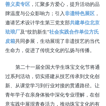
善义卖专区
，汇聚多方爱心，提升活动的品
牌温度与公众影响力；引入
非遗
特色
展区
，
邀请艺术设计学生第三党支部
共建单位北京
珐琅厂
及
“纹韵新生”
社会实践合作单位方氏
皮箱
共同参展，生动展现了非遗技艺的当代
生命力，促进了传统文化的弘扬与传播。
第二十一届全国大学生珠宝文化节将通
过系列活动，
切实搭建从技艺传承到文化创
新、从课堂学习到行业对接的贯通路径。
让
青年学子在亲身体验中深化
专业
理解，在创
意实践中展现青春活力，推动珠宝文化的
有